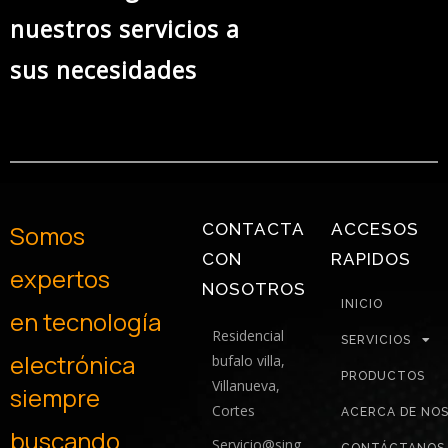
nuestros servicios a
sus necesidades
Somos
CONTACTA
ACCESOS
CON
RAPIDOS
expertos
NOSOTROS
INICIO
en
tecnología
Residencial
SERVICIOS
electrónica
bufalo villa,
PRODUCTOS
Villanueva,
siempre
Cortes
ACERCA DE NO
buscando
Servicio@sing